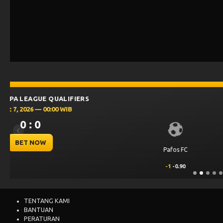
9. Wajib share ke Group Facebook SIKI4D OFFICIAL
10. Management Panitia Lomba berhak membatalkan bonus apabi
11. Keputusan ADMIN SIKI4D Bersifat Mutlak Dan Tidak Dapat D
UEFA EUROPA LE
August 7, 20
2 
Previous
BET
Benfica
1.75
0.72
TENTANG KAMI
BANTUAN
PERATURAN