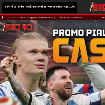
Ta***l telah berhasil melakukan WD sebesar 7,150,000
IK 2025 || LINK ALTERNATIF SIKI4D : TAHUBULATGORENG.PRO
SELAMAT DATANG DI SIKI4D: