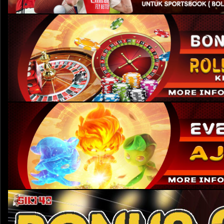
11. Apabila data member tidak valid dan ditemukan adanya kes
ROLLINGAN 0.7% Min TURNOVER : 20.000.001 s/d 100.000.000,-
12. Keputusan ADMIN SIKI4D Bersifat Mutlak Dan Tidak Dapat D
Bonus Rollingan Sportsbook 1% - SI
ROLLINGAN 0.8% Min TURNOVER : 100.000.000 s/d 1.000.000.000,-
1. Rollingan Berlaku Untuk SEMUA PERMAINAN SLOT ONLY
SYARAT & KETENTUAN:
2. Minimal Turn Over mencapai Rp 300.000,-
3. Rollingan Dihitung Berdasarkan Total Bettingan Member (Dari 
1. Rollingan Berlaku Untuk SEMUA Provider SPORTSBOOK
4. Bonus Diberikan Setiap Hari Senin Selambatnya Jam 20:00 WIB
2. Minimal Turn Over mencapai Rp 1.000.000,--
5. Bonus Akan Masuk Dengan Otomatis
3. Rollingan Dihitung Berdasarkan Total Bettingan Member (Dari 
6. Tidak Ada Batas Maksimal Rollingan Diberikan
4. Bonus Diberikan Setiap Hari Senin Selambatnya Jam 20:00 WIB.
7. Syarat Untuk Bisa Melakukan Withdraw Bonus Rollingan TO x1
5. Bonus Akan Masuk Dengan Otomatis.
Bonus Rollingan Mingguan LIVE CAS
8. SIKI4D Berhak Untuk Tidak Memberikan Bonus Jika Member D
6. Tidak Ada Batas Maksimal Rollingan Diberikan.
9. Keputusan ADMIN SIKI4D Bersifat Mutlak Dan Tidak Dapat Di
7. Syarat Untuk Bisa Melakukan Withdraw Bonus Rollingan TO x1
SYARAT & KETENTUAN:
8. SIKI4D Berhak Untuk Tidak Memberikan Bonus Jika Member Di
9. Keputusan ADMIN SIKI4D Bersifat Mutlak Dan Tidak Dapat Dig
ROLLINGAN 0.5% Min TURNOVER : 300.000 s/d 5.000.000,-
ROLLINGAN 0.6% Min TURNOVER : 5.000.001 s/d 20.000.000,-
ROLLINGAN 0.7% Min TURNOVER : 20.000.001 s/d 100.000.000,-
Event Bonus Ajak Teman - SIKI4D
ROLLINGAN 0.8% Min TURNOVER : 100.000.000 s/d 1.000.000.000,-
1. Rollingan Berlaku Untuk SEMUA PERMAINAN LIVE CASINO