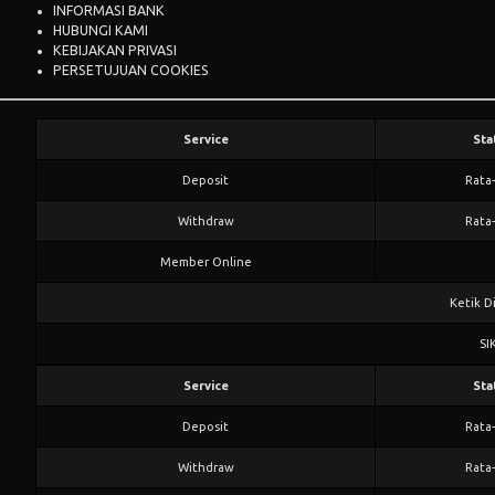
INFORMASI BANK
HUBUNGI KAMI
KEBIJAKAN PRIVASI
PERSETUJUAN COOKIES
Service
Sta
Deposit
Rata
Withdraw
Rata
Member Online
Ketik D
SI
Service
Sta
Deposit
Rata
Withdraw
Rata